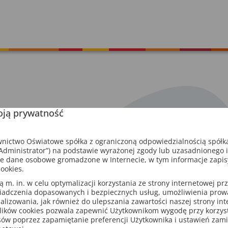
ją prywatność
ictwo Oświatowe spółka z ograniczoną odpowiedzialnością spółk
dministrator”) na podstawie wyrażonej zgody lub uzasadnionego 
e dane osobowe gromadzone w Internecie, w tym informacje zapi
ookies.
m. in. w celu optymalizacji korzystania ze strony internetowej pr
iadczenia dopasowanych i bezpiecznych usług, umożliwienia pro
analizowania, jak również do ulepszania zawartości naszej strony in
lików cookies pozwala zapewnić Użytkownikom wygodę przy korzys
sów poprzez zapamiętanie preferencji Użytkownika i ustawień zam