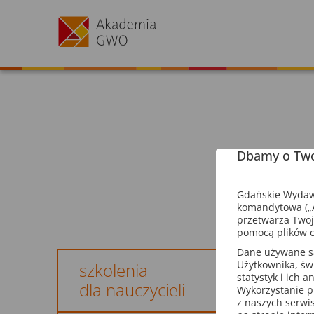
Dbamy o Two
Gdańskie Wydawn
komandytowa („A
przetwarza Twoj
pomocą plików c
Dane używane są 
Użytkownika, św
szkolenia
statystyk i ich 
dla nauczycieli
Wykorzystanie p
z naszych serwi