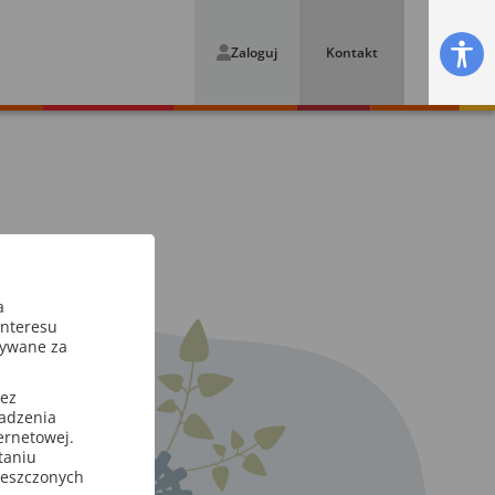
Zaloguj
Kontakt
a
interesu
sywane za
zez
wadzenia
ternetowej.
taniu
ieszczonych