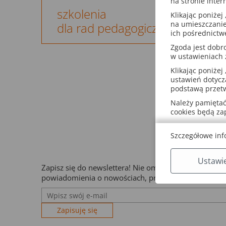
na stronie inter
szkolenia
Klikając poniżej 
na umieszczanie
dla rad pedagogicznych
ich pośrednictw
Zgoda jest dob
w ustawieniach
Klikając poniżej 
ustawień dotycz
podstawą przetw
Należy pamiętać,
cookies będą z
Szczegółowe inf
Ustawi
Zapisz się do newslettera! Nie ominą Cię
powiadomienia o nowościach, promocjach i okazjach
Zapisuję się