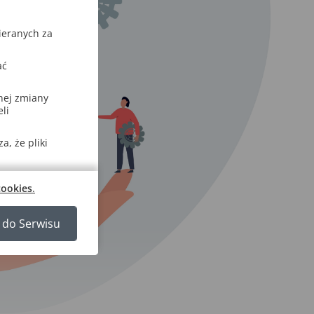
ieranych za
ać
nej zmiany
li
, że pliki
cookies
.
 do Serwisu