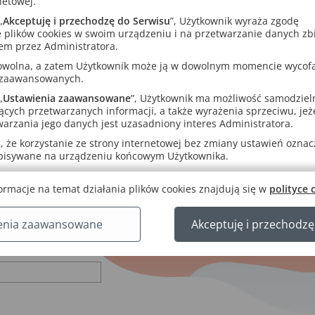
netowej.
„
Akceptuję i przechodzę do Serwisu
”, Użytkownik wyraża zgodę
 plików cookies w swoim urządzeniu i na przetwarzanie danych zb
em przez Administratora.
rowolna, a zatem Użytkownik może ją w dowolnym momencie wycof
 zaawansowanych.
„
Ustawienia zaawansowane
”, Użytkownik ma możliwość samodziel
ących przetwarzanych informacji, a także wyrażenia sprzeciwu, jeże
arzania jego danych jest uzasadniony interes Administratora.
 że korzystanie ze strony internetowej bez zmiany ustawień oznacza
apisywane na urządzeniu końcowym Użytkownika.
ormacje na temat działania plików cookies znajdują się w
polityce 
enia zaawansowane
Akceptuję i przechodzę
.